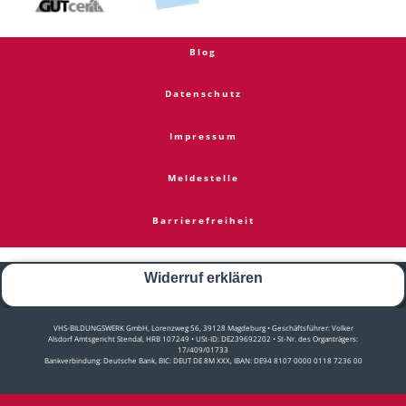
Blog
Datenschutz
Impressum
Meldestelle
Barrierefreiheit
Widerruf erklären
VHS-BILDUNGSWERK GmbH, Lorenzweg 56, 39128 Magdeburg • Geschäftsführer: Volker
Alsdorf Amtsgericht Stendal, HRB 107249 • USt-ID: DE239692202 • St-Nr. des Organträgers:
17/409/01733
Bankverbindung: Deutsche Bank, BIC: DEUT DE 8M XXX, IBAN: DE94 8107 0000 0118 7236 00