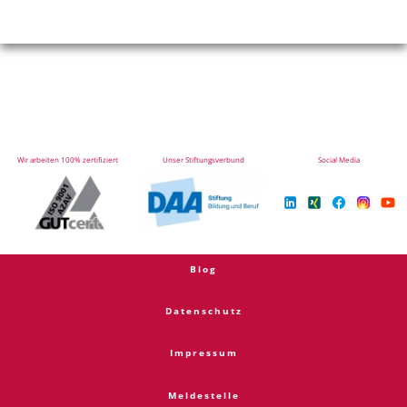
Wir arbeiten 100% zertifiziert
Unser Stiftungsverbund
Social Media
Blog
Datenschutz
Impressum
Meldestelle