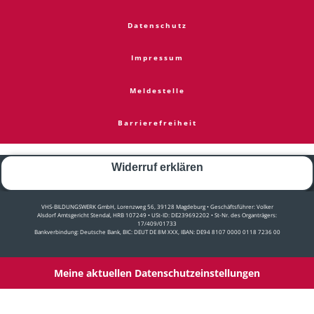
Datenschutz
Impressum
Meldestelle
Barrierefreiheit
Widerruf erklären
VHS-BILDUNGSWERK GmbH, Lorenzweg 56, 39128 Magdeburg • Geschäftsführer: Volker
Alsdorf Amtsgericht Stendal, HRB 107249 • USt-ID: DE239692202 • St-Nr. des Organträgers:
17/409/01733
Bankverbindung: Deutsche Bank, BIC: DEUT DE 8M XXX, IBAN: DE94 8107 0000 0118 7236 00
Meine aktuellen Datenschutzeinstellungen
Copyright © 2026 Alle Rechte vorbehalten durch VHS-Bildungswerk GmbH