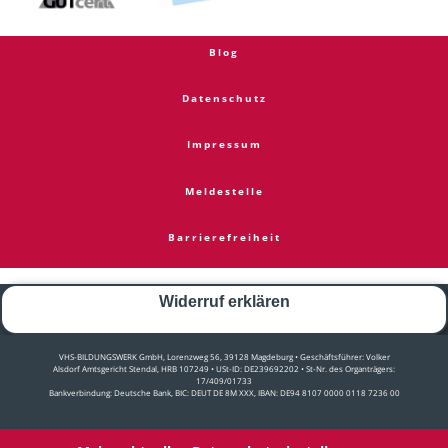
Blog
Datenschutz
Impressum
Meldestelle
Barrierefreiheit
Widerruf erklären
VHS-BILDUNGSWERK GmbH, Lorenzweg 56, 39128 Magdeburg • Geschäftsführer: Volker
Alsdorf Amtsgericht Stendal, HRB 107249 • USt-ID: DE239692202 • St-Nr. des Organträgers:
17/409/01733
Bankverbindung: Deutsche Bank, BIC: DEUT DE 8M XXX, IBAN: DE94 8107 0000 0118 7236 00