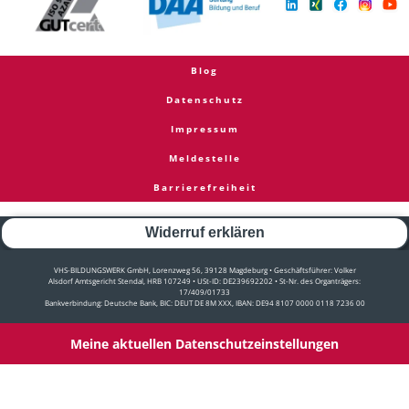
Blog
Datenschutz
Impressum
Meldestelle
Barrierefreiheit
Widerruf erklären
VHS-BILDUNGSWERK GmbH, Lorenzweg 56, 39128 Magdeburg • Geschäftsführer: Volker
Alsdorf Amtsgericht Stendal, HRB 107249 • USt-ID: DE239692202 • St-Nr. des Organträgers:
17/409/01733
Bankverbindung: Deutsche Bank, BIC: DEUT DE 8M XXX, IBAN: DE94 8107 0000 0118 7236 00
Meine aktuellen Datenschutzeinstellungen
Copyright © 2026 Alle Rechte vorbehalten durch VHS-Bildungswerk GmbH