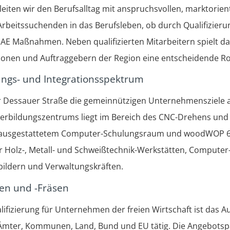
eiten wir den Berufsalltag mit anspruchsvollen, marktorien
n Arbeitssuchenden in das Berufsleben, ob durch Qualifizie
AE Maßnahmen. Neben qualifizierten Mitarbeitern spielt d
ionen und Auftraggebern der Region eine entscheidende Rol
ungs- und Integrationsspektrum
er Dessauer Straße die gemeinnützigen Unternehmensziele al
rbildungszentrums liegt im Bereich des CNC-Drehens und 
ausgestattetem Computer-Schulungsraum und woodWOP 6.1 
er Holz-, Metall- und Schweißtechnik-Werkstätten, Compute
ildern und Verwaltungskräften.
en und -Fräsen
ifizierung für Unternehmen der freien Wirtschaft ist das 
, Ämter, Kommunen, Land, Bund und EU tätig. Die Angebotspa