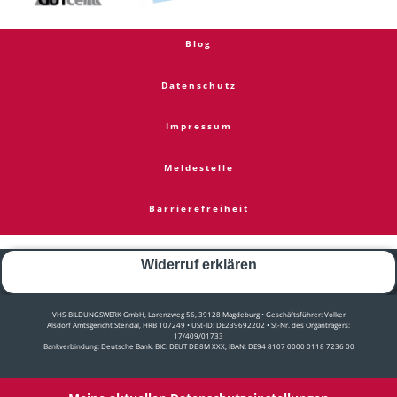
Blog
Datenschutz
Impressum
Meldestelle
Barrierefreiheit
Widerruf erklären
VHS-BILDUNGSWERK GmbH, Lorenzweg 56, 39128 Magdeburg • Geschäftsführer: Volker
Alsdorf Amtsgericht Stendal, HRB 107249 • USt-ID: DE239692202 • St-Nr. des Organträgers:
17/409/01733
Bankverbindung: Deutsche Bank, BIC: DEUT DE 8M XXX, IBAN: DE94 8107 0000 0118 7236 00