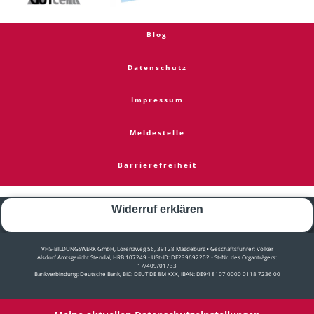
Blog
Datenschutz
Impressum
Meldestelle
Barrierefreiheit
Widerruf erklären
VHS-BILDUNGSWERK GmbH, Lorenzweg 56, 39128 Magdeburg • Geschäftsführer: Volker
Alsdorf Amtsgericht Stendal, HRB 107249 • USt-ID: DE239692202 • St-Nr. des Organträgers:
17/409/01733
Bankverbindung: Deutsche Bank, BIC: DEUT DE 8M XXX, IBAN: DE94 8107 0000 0118 7236 00